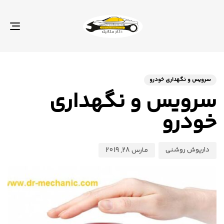
GLE
TION
منت
نوی
منت
شد
شد
سرویس و نگهداری خودرو
در:
در:
سرویس و نگهداری
خودرو
داریوش روشنی
مارس 28, 2019