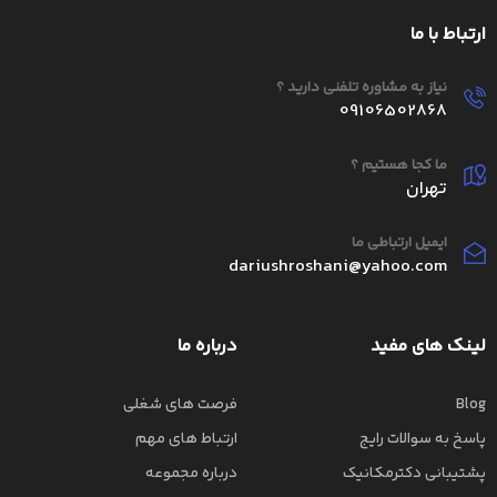
ارتباط با ما
نیاز به مشاوره تلفنی دارید ؟
09106502868
ما کجا هستیم ؟
تهران
ایمیل ارتباطی ما
dariushroshani@yahoo.com
لینک های مفید
درباره ما
Blog
فرصت های شغلی
پاسخ به سوالات رایج
ارتباط های مهم
پشتیبانی دکترمکانیک
درباره مجموعه