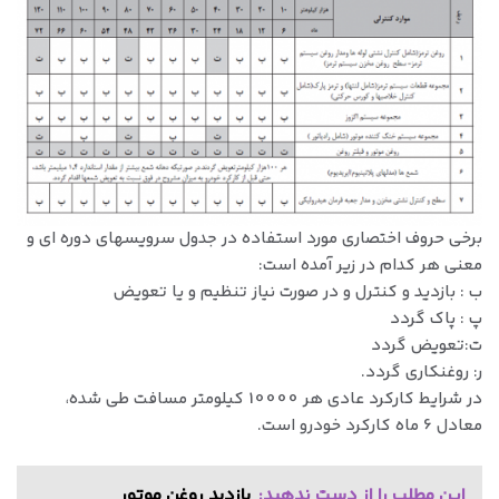
برخی حروف اختصاري مورد استفاده در جدول سرويسهاي دوره اي و
معنی هر کدام در زیر آمده است:
ب : بازديد و كنترل و در صورت نياز تنظيم و يا تعويض
پ : پاك گردد
ت:تعويض گردد
ر: روغنكاري گردد.
در شرایط کارکرد عادی هر 10000 کیلومتر مسافت طی شده،
معادل 6 ماه کارکرد خودرو است.
این مطلب را از دست ندهید:
بازدید روغن موتور